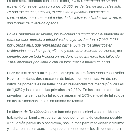
La demanda continúa con textos como, “
En la Comunidad de Madrid
existen 475 residencias con unos 50.000 residentes, de las cuales solo
25 son totalmente públicas, el resto son o privadas totalmente o
concertadas, pero con propietarios de las mismas privados que a veces
son fondos de inversión opacos.
En la Comunidad de Madrid, los fallecidos en residencias al momento de
redactar esta querella a principios de mayo ascienden a 7.092, 5.688
por Coronavirus, que representan casi el 50% de los fallecidos en
residencias en todo el país, cifra muy alarmante teniendo en cuenta, por
ejemplo, que en toda Francia en residencias de mayores han fallecido
7.000 ancianos y en Italia 7.200 en total (cifras a finales de abril).
El 26 de marzo se publica por el consejero de Políticas Sociales, el señor
Reyero, los datos desagregados de todas las residencias. En dichos
datos los porcentajes de fallecidos en residencias totalmente públicas es
de 1,63% y las residencias privadas un 2,18%. En las trece residencias
privadas intervenidas los fallecidos superan el 10% del total de fallecidos
en las Residencias de la Comunidad de Madrid.”
La
Marea de Residencias
está formada por un colectivo de residentes,
trabajadoras, familiares; personas, que por encima de cualquier posible
vinculación partidista o asociativa, nos unimos para reflexionar, visibilizar
y luchar contra los acuciantes problemas que todos los días ocurren en