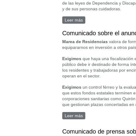
de las leyes de Dependencia y Discap
y de sus personas cuidadoras.
Leer más
sobre Comunicado sobre la 
Comunicado sobre el anunc
Marea de Residencias
valora de form
equipararnos en inversión a otros país
Exigimos
que haya una fiscalización 
público debe ir destinado de forma ín
los residentes y trabajadoras por enc
operan en el sector.
Exigimos
un control férreo y la evalu
que estos fondos estatales terminen e
corporaciones sanitarias como Quirón 
que gestionan plazas concertadas en 
Leer más
sobre Comunicado sobre el
Comunicado de prensa sob