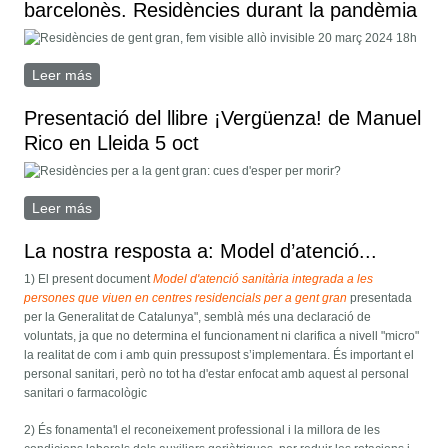
barcelonès. Residències durant la pandèmia
Leer más
sobre Debat 20 de març 18h en l'Ateneu barcelonès.
Residències durant la pandèmia
Presentació del llibre ¡Vergüenza! de Manuel
Rico en Lleida 5 oct
Leer más
sobre Presentació del llibre ¡Vergüenza! de Manuel
Rico en Lleida 5 oct
La nostra resposta a: Model d’atenció...
1) El present document
Model d'atenció sanitària integrada a les
persones que viuen en centres residencials per a gent gran
presentada
per la Generalitat de Catalunya", semblà més una declaració de
voluntats, ja que no determina el funcionament ni clarifica a nivell "micro"
la realitat de com i amb quin pressupost s’implementara. És important el
personal sanitari, però no tot ha d'estar enfocat amb aquest al personal
sanitari o farmacològic
2) És fonamenta'l el reconeixement professional i la millora de les