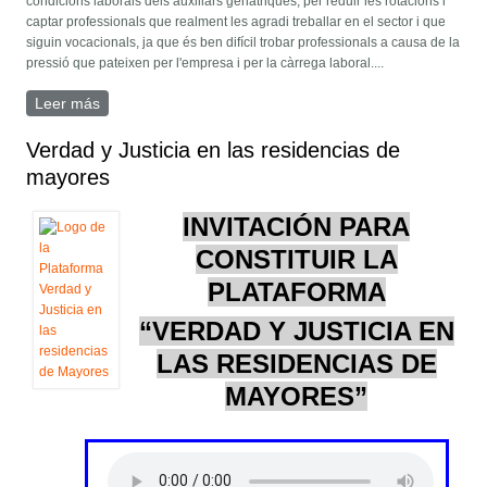
condicions laborals dels auxiliars geriàtriques, per reduir les rotacions i
captar professionals que realment les agradi treballar en el sector i que
siguin vocacionals, ja que és ben difícil trobar professionals a causa de la
pressió que pateixen per l'empresa i per la càrrega laboral....
Leer más
sobre La nostra resposta a: Model d’atenció...
Verdad y Justicia en las residencias de
mayores
INVITACIÓN PARA
CONSTITUIR LA
PLATAFORMA
“VERDAD Y JUSTICIA EN
LAS RESIDENCIAS DE
MAYORES”