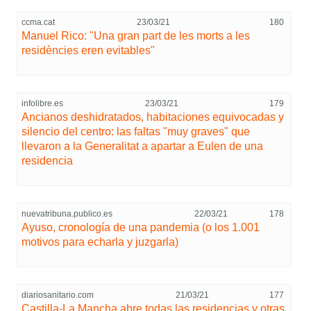
ccma.cat
23/03/21
180
Manuel Rico: "Una gran part de les morts a les
residències eren evitables"
infolibre.es
23/03/21
179
Ancianos deshidratados, habitaciones equivocadas y
silencio del centro: las faltas "muy graves" que
llevaron a la Generalitat a apartar a Eulen de una
residencia
nuevatribuna.publico.es
22/03/21
178
Ayuso, cronología de una pandemia (o los 1.001
motivos para echarla y juzgarla)
diariosanitario.com
21/03/21
177
Castilla-La Mancha abre todas las residencias y otras