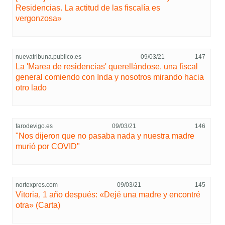
Residencias. La actitud de las fiscalía es
vergonzosa»
nuevatribuna.publico.es
09/03/21
147
La 'Marea de residencias' querellándose, una fiscal
general comiendo con Inda y nosotros mirando hacia
otro lado
farodevigo.es
09/03/21
146
"Nos dijeron que no pasaba nada y nuestra madre
murió por COVID"
nortexpres.com
09/03/21
145
Vitoria, 1 año después: «Dejé una madre y encontré
otra» (Carta)