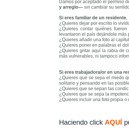
Damos por aceptado el permiso de
y arreglo—
sin cambiar su sentid
Si eres familiar de un residente
,
¿Quieres dejar por escrito lo vivid
¿Quieres contar quiénes fueron
levantaron el país dejándole más 
¿Quieres añadir una foto al capítu
¿Quieres poner en palabras el dol
¿Quieres gritar aquí la rabia de 
más vulnerables, ni tampoco infor
Si eres trabajadora/or en una re
¿Quieres que se sepa el miedo qu
solitario y pensando en las posib
¿Quieres que se sepan las condici
¿Quieres que se sepa la impotenci
¿Quieres incluir una foto propia o
Haciendo click
AQUÍ
pu