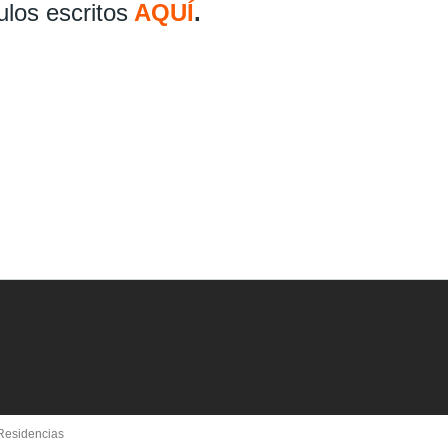
ulos escritos
AQUÍ
.
 Residencias