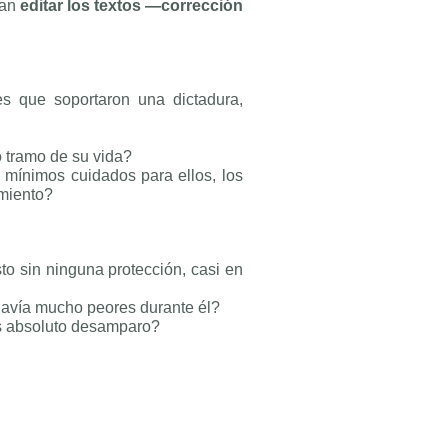
dan
editar los textos —corrección
s que soportaron una dictadura,
o tramo de su vida?
s mínimos cuidados para ellos, los
amiento?
o sin ninguna protección, casi en
odavía mucho peores durante él?
ás absoluto desamparo?