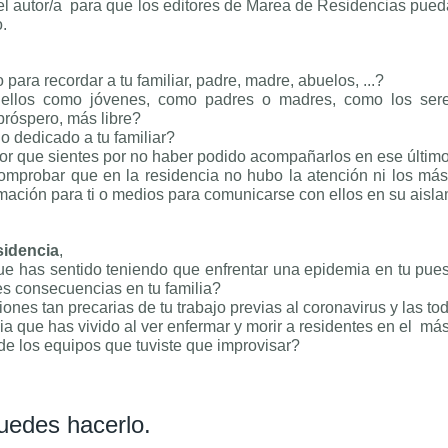
l autor/a para que los editores de Marea de Residencias pue
o.
o para recordar a tu familiar, padre, madre, abuelos, ...?
 ellos como jóvenes, como padres o madres, como los sere
próspero, más libre?
lo dedicado a tu familiar?
or que sientes por no haber podido acompañarlos en ese últim
comprobar que en la residencia no hubo la atención ni los má
mación para ti o medios para comunicarse con ellos en su aisl
sidencia
,
e has sentido teniendo que enfrentar una epidemia en tu puest
les consecuencias en tu familia?
ones tan precarias de tu trabajo previas al coronavirus y las t
a que has vivido al ver enfermar y morir a residentes en el m
 de los equipos que tuviste que improvisar?
edes hacerlo.