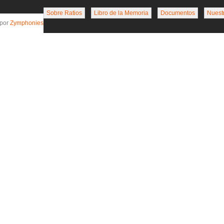
Sobre Ratios
Libro de la Memoria
Documentos
Nuest
 por
Zymphonies