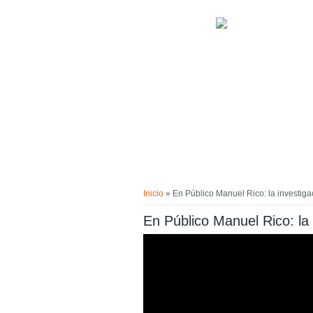
Pasar al contenido principal
Usted está aquí
Inicio
» En Público Manuel Rico: la investigac
En Público Manuel Rico: la i