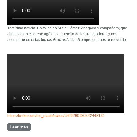
Tristísima noticia. Ha fallecido Alicia Gómez. Abogada y compañera, que
altruistamente se encargó de la querella de las trabajadoras y nos
acompañó en estas luchas Gracias Alicia. Siempre en nuestro recuerdo
https://twitter.com/mc_macb/status/1560290180342448131
Leer más
sobre Ha fallecido Alicia Gómez Benítez, abogada,
compañera de lucha.