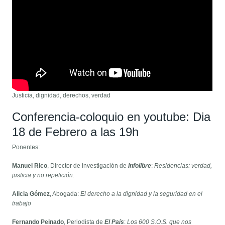
Justicia, dignidad, derechos, verdad
Conferencia-coloquio en youtube: Dia
18 de Febrero a las 19h
Ponentes:
Manuel Rico
, Director de investigación de
Infolibre
:
Residencias: verdad,
justicia y no repetición
.
Alicia Gómez
, Abogada:
El derecho a la dignidad y la seguridad en el
trabajo
Fernando Peinado
, Periodista de
El País
:
Los 600 S.O.S. que nos