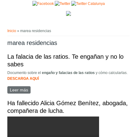
Pasar al contenido principal
Usted está aquí
Inicio
» marea residencias
marea residencias
La falacia de las ratios. Te engañan y no lo
sabes
Documento sobre el
engaño y falacias de las ratios
y cómo calcularlas.
DESCARGA AQUÍ
Leer más
sobre La falacia de las ratios. Te engañan y no lo sabes
Ha fallecido Alicia Gómez Benítez, abogada,
compañera de lucha.
alicia4.mp4