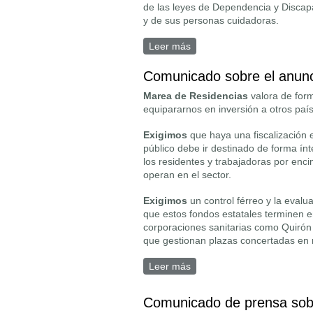
de las leyes de Dependencia y Discap
y de sus personas cuidadoras.
Leer más
sobre Comunicado sobre la 
Comunicado sobre el anunc
Marea de Residencias
valora de form
equipararnos en inversión a otros país
Exigimos
que haya una fiscalización 
público debe ir destinado de forma ín
los residentes y trabajadoras por enc
operan en el sector.
Exigimos
un control férreo y la evalu
que estos fondos estatales terminen e
corporaciones sanitarias como Quirón 
que gestionan plazas concertadas en 
Leer más
sobre Comunicado sobre el
Comunicado de prensa sob