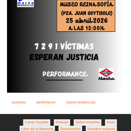
acciones
perfomance
marea residencias
Canal Youtube
Noticias
Sobre nosotros
Inicio
Libro de la Memoria
Documentos
Nuestros enlaces