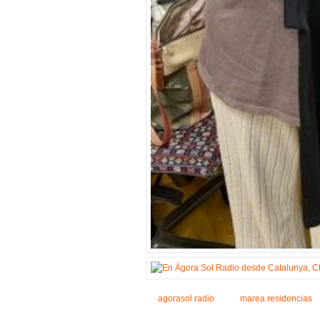
agorasol radio
marea residencias