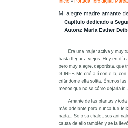
Inicio
»
Portada libro digital Mare
Mi alegre madre amante de
Capítulo dedicado a Segun
Autora: María Esther Deib
Era una mujer activa y muy t
hasta llegar a viejos. Hoy en día
pero muy alegre, deportista, que t
el INEF. Me crié allí con ella, co
criándome ella solita. Éramos las 
menos que no se cómo dejarla ir..
Amante de las plantas y toda 
más adelante pero nunca fue feliz
nada... Solo su chalet, sus animal
causa de ello también y se la lle