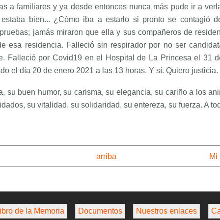
as a familiares y ya desde entonces nunca más pude ir a ver
o estaba bien... ¿Cómo iba a estarlo si pronto se contagió
pruebas; jamás miraron que ella y sus compañeros de residenc
e esa residencia. Falleció sin respirador por no ser candida
e. Falleció por Covid19 en el Hospital de La Princesa el 31 
do el día 20 de enero 2021 a las 13 horas. Y sí. Quiero justicia.
, su buen humor, su carisma, su elegancia, su cariño a los ani
ados, su vitalidad, su solidaridad, su entereza, su fuerza. A to
arriba
Mi 
ibro de la Memoria
Documentos
Nuestros enlaces
Ca