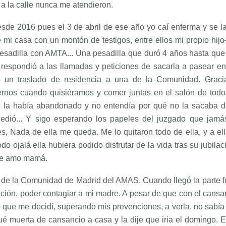
a la calle nunca me atendieron.
desde 2016 pues el 3 de abril de ese año yo caí enferma y se l
mi casa con un montón de testigos, entre ellos mi propio hijo
adilla con AMTA... Una pesadilla que duró 4 años hasta que f
respondió a las llamadas y peticiones de sacarla a pasear en
do un traslado de residencia a una de la Comunidad. Grac
nos cuando quisiéramos y comer juntas en el salón de todos 
o la había abandonado y no entendía por qué no la sacaba de 
edió... Y sigo esperando los papeles del juzgado que jamá
s, Nada de ella me queda. Me lo quitaron todo de ella, y a ell
todo ojalá ella hubiera podido disfrutar de la vida tras su jubil
. Te amo mamá.
de la Comunidad de Madrid del AMAS. Cuando llegó la parte f
vención, poder contagiar a mi madre. A pesar de que con el cans
o que me decidí, superando mis prevenciones, a verla, no sabía
gué muerta de cansancio a casa y la dije que iria el domingo.