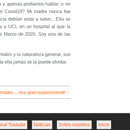
la y apenas podíamos hablar; o no
 del Covid19? Mi madre nunca fue
ia debían estar a salvo... Ella se
ta a UCI, en un hospital al que la
de Marzo de 2020. Soy una de las
males y la naturaleza general, sus
da ella jamás se la puede olvidar.
madre..., esa gran superviviente ›
nal Youtube
Noticias
Sobre nosotros
Inicio