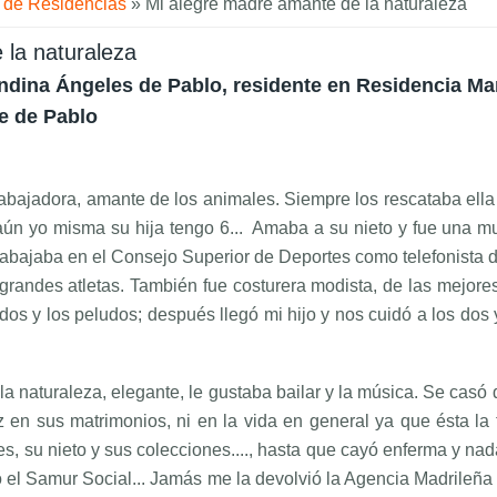
a de Residencias
» Mi alegre madre amante de la naturaleza
 la naturaleza
dina Ángeles de Pablo, residente en Residencia Mar
e de Pablo
rabajadora, amante de los animales. Siempre los rescataba ella
 aún yo misma su hija tengo 6... Amaba a su nieto y fue una mu
rabajaba en el Consejo Superior de Deportes como telefonista d
n grandes atletas. También fue costurera modista, de las mejor
dos y los peludos; después llegó mi hijo y nos cuidó a los dos 
.
la naturaleza, elegante, le gustaba bailar y la música. Se casó
 en sus matrimonios, ni en la vida en general ya que ésta la 
es, su nieto y sus colecciones...., hasta que cayó enferma y nada
vó el Samur Social... Jamás me la devolvió la Agencia Madrileña