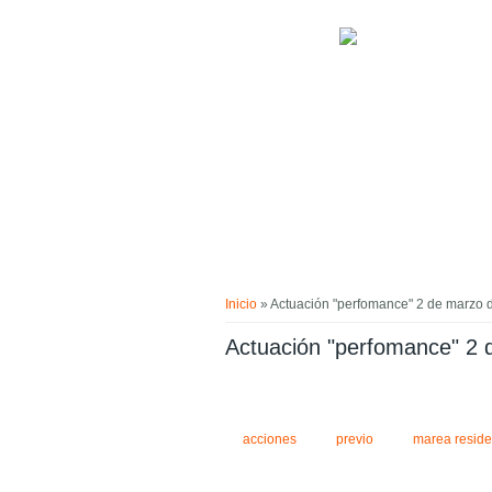
Pasar al contenido principal
Usted está aquí
Inicio
» Actuación "perfomance" 2 de marzo 
Actuación "perfomance" 2 
acciones
previo
marea reside