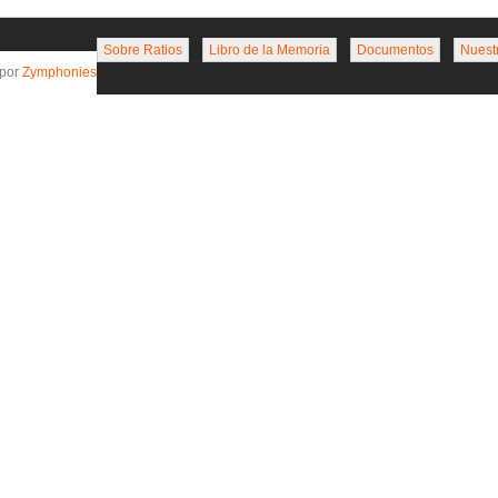
Sobre Ratios
Libro de la Memoria
Documentos
Nuest
 por
Zymphonies