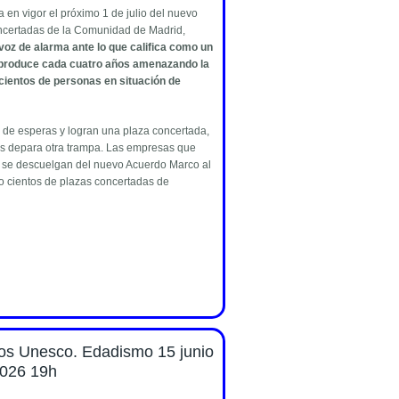
 en vigor el próximo 1 de julio del nuevo
ncertadas de la Comunidad de Madrid,
voz de alarma ante lo que califica como un
e produce cada cuatro años amenazando la
 cientos de personas en situación de
 de esperas y logran una plaza concertada,
les depara otra trampa. Las empresas que
s se descuelgan del nuevo Acuerdo Marco al
do cientos de plazas concertadas de
de prensa sobre el nuevo Acuerdo Marco 2026 de Marea de
os Unesco. Edadismo 15 junio
026 19h