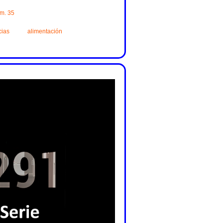
um. 35
cias
alimentación