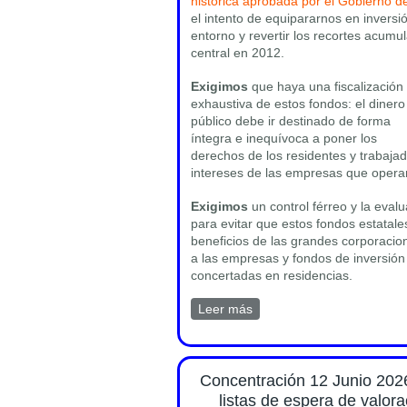
histórica aprobada por el Gobierno 
el intento de equipararnos en inversi
entorno y revertir los recortes acumu
central en 2012.
Exigimos
que haya una fiscalización
exhaustiva de estos fondos: el dinero
público debe ir destinado de forma
íntegra e inequívoca a poner los
derechos de los residentes y trabaja
intereses de las empresas que operan
Exigimos
un control férreo y la eval
para evitar que estos fondos estatal
beneficios de las grandes corporacio
a las empresas y fondos de inversión
concertadas en residencias.
Leer más
sobre Comunicado sobre el
Concentración 12 Junio 2026
listas de espera de valor