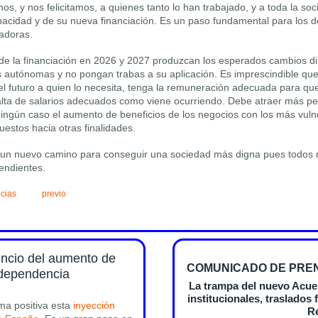
s, y nos felicitamos, a quienes tanto lo han trabajado, y a toda la soc
pacidad y de su nueva financiación. Es un paso fundamental para los 
adoras.
e la financiación en 2026 y 2027 produzcan los esperados cambios dir
 autónomas y no pongan trabas a su aplicación. Es imprescindible que
el futuro a quien lo necesita, tenga la remuneración adecuada para qu
alta de salarios adecuados como viene ocurriendo. Debe atraer más pe
ingún caso el aumento de beneficios de los negocios con los más vuln
estos hacia otras finalidades.
 un nuevo camino para conseguir una sociedad más digna pues todo
endientes.
cias
previo
ncio del aumento de
COMUNICADO DE PREN
 dependencia
La trampa del nuevo Acu
institucionales, traslados
ma positiva esta
inyección
R