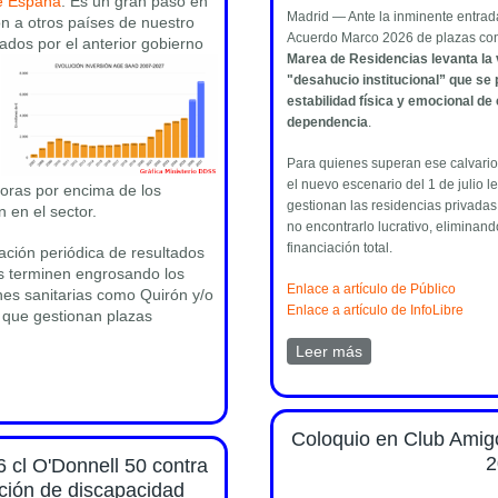
de España
. Es un gran paso en
Madrid — Ante la inminente entrada
ón a otros países de nuestro
Acuerdo Marco 2026 de plazas co
lados por el anterior gobierno
Marea de Residencias levanta la 
"desahucio institucional” que s
estabilidad física y emocional de
dependencia
.
Para quienes superan ese calvario
el nuevo escenario del 1 de julio 
doras por encima de los
gestionan las residencias privada
 en el sector.
no encontrarlo lucrativo, eliminan
financiación total.
uación periódica de resultados
es terminen engrosando los
Enlace a artículo de Público
nes sanitarias como Quirón y/o
Enlace a artículo de InfoLibre
 que gestionan plazas
Leer más
sobre Comunicado 
Residencias
 anuncio del aumento de financiación a la dependencia
Coloquio en Club Amig
2
 cl O'Donnell 50 contra
ación de discapacidad