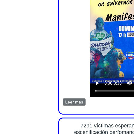
Leer más
sobre Nos sumamos a la ma
7291 víctimas esperan 
escenificación perfomanc